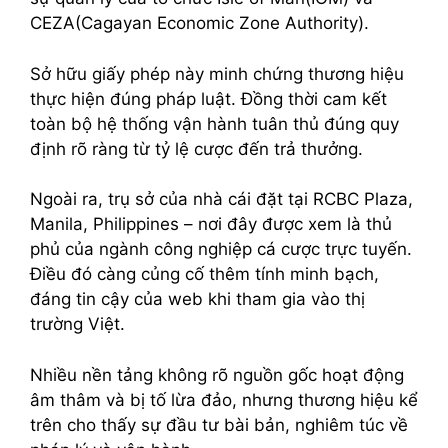
CEZA(Cagayan Economic Zone Authority).
Sở hữu giấy phép này minh chứng thương hiệu
thực hiện đúng pháp luật. Đồng thời cam kết
toàn bộ hệ thống vận hành tuân thủ đúng quy
định rõ ràng từ tỷ lệ cược đến trả thưởng.
Ngoài ra, trụ sở của nhà cái đặt tại RCBC Plaza,
Manila, Philippines – nơi đây được xem là thủ
phủ của ngành công nghiệp cá cược trực tuyến.
Điều đó càng củng cố thêm tính minh bạch,
đáng tin cậy của web khi tham gia vào thị
trường Việt.
Nhiều nền tảng không rõ nguồn gốc hoạt động
âm thâm và bị tố lừa đảo, nhưng thương hiệu kể
trên cho thấy sự đầu tư bài bản, nghiêm túc về