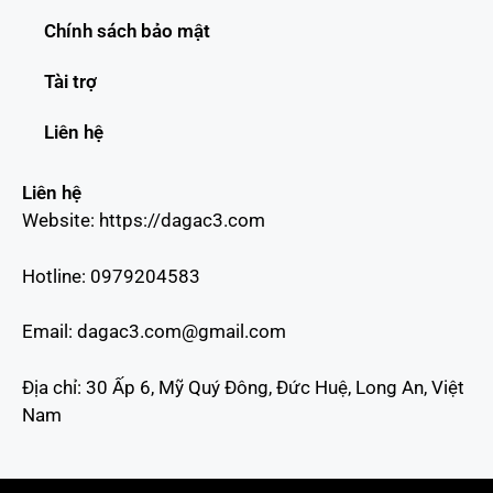
Chính sách bảo mật
Tài trợ
Liên hệ
Liên hệ
Website: https://dagac3.com
Hotline: 0979204583
Email:
dagac3.com@gmail.com
Địa chỉ: 30 Ấp 6, Mỹ Quý Đông, Đức Huệ, Long An, Việt
Nam