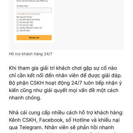
Hỗ trợ khách hàng 24/7
Khi tham gia giải trí khách chơi gặp sự cố nào
chỉ cần kết nối đến nhân viên để được giải đáp.
Bộ phận CSKH hoạt động 24/7 luôn tiếp nhận ý
kiến cũng như giải quyết mọi vấn đề một cách
nhanh chóng.
Nhà cái cung cấp nhiều cách hỗ trợ khách hàng:
Kênh CSKH, Facebook, số Hotline và khiếu nại
qua Telegram. Nhân viên sẽ phản hồi nhanh