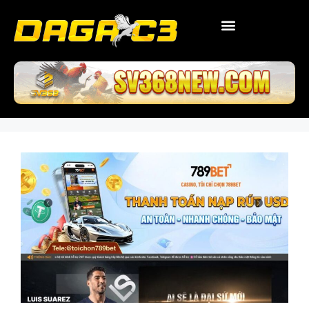
Video đá gà CPC3