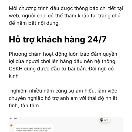
Mỗi chương trình đều được thông báo chi tiết tại
web, người chơi có thể tham khảo tại trang chủ
để nắm bắt nội dung.
Hỗ trợ khách hàng 24/7
Phương châm hoạt động luôn bảo đảm quyền
lợi của người chơi lên hàng đầu nên hệ thống
CSKH cũng được đầu tư bài bản. Đội ngũ có
kinh
nghiệm nhiều năm cùng sự am hiểu, làm việc
chuyên nghiệp hỗ trợ anh em với thái độ nhiệt
tình, tận tâm.