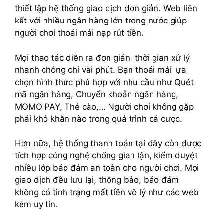
thiết lập hệ thống giao dịch đơn giản. Web liên
kết với nhiều ngân hàng lớn trong nước giúp
người chơi thoải mái nạp rút tiền.
Mọi thao tác diễn ra đơn giản, thời gian xử lý
nhanh chóng chỉ vài phút. Bạn thoải mái lựa
chọn hình thức phù hợp với nhu cầu như Quét
mã ngân hàng, Chuyển khoản ngân hàng,
MOMO PAY, Thẻ cào,… Người chơi không gặp
phải khó khăn nào trong quá trình cá cược.
Hơn nữa, hệ thống thanh toán tại đây còn được
tích hợp công nghệ chống gian lận, kiểm duyệt
nhiều lớp bảo đảm an toàn cho người chơi. Mọi
giao dịch đều lưu lại, thông báo, bảo đảm
không có tình trạng mất tiền vô lý như các web
kém uy tín.